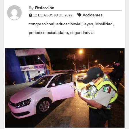
By
Redacción
,
Accidentes
12 DE AGOSTO DE 2022
,
,
,
,
congresolcoal
educaciónvial
leyes
Movilidad
,
periodismociudadano
seguridadvial