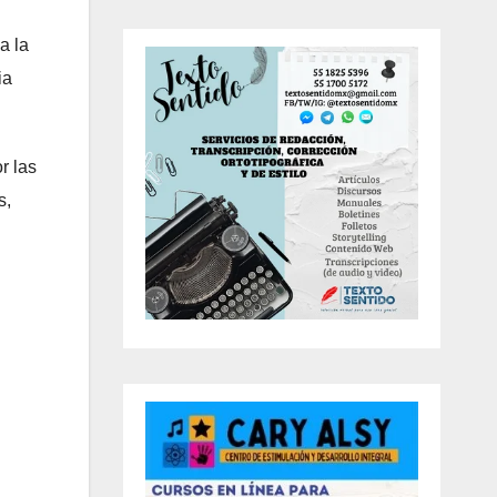
a la
ia
r las
s,