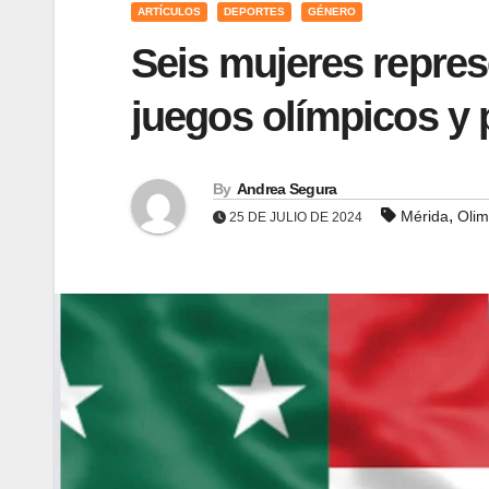
ARTÍCULOS
DEPORTES
GÉNERO
Seis mujeres repres
juegos olímpicos y 
By
Andrea Segura
,
Mérida
Olim
25 DE JULIO DE 2024