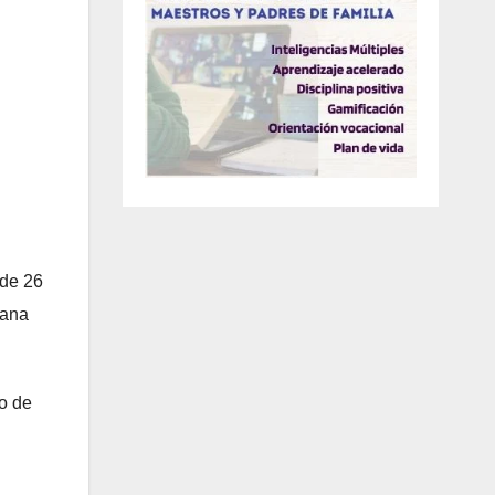
 de 26
oana
do de