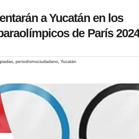
entarán a Yucatán en los
paraolímpicos de París 202
,
,
piadas
periodísmociudadano
Yucatán