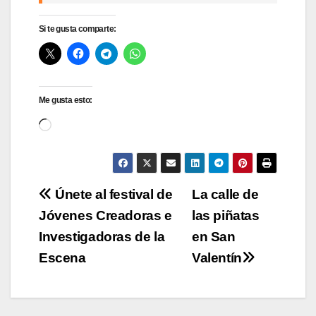
Si te gusta comparte:
Me gusta esto:
Cargando...
Navegación
Únete al festival de
La calle de
Jóvenes Creadoras e
las piñatas
de
Investigadoras de la
en San
entradas
Escena
Valentín