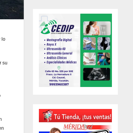
 lo
r su
o
n
en