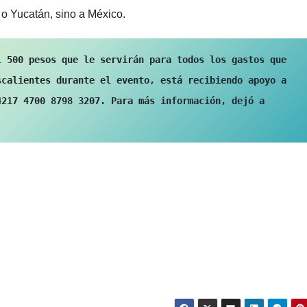
 o Yucatán, sino a México.
 500 pesos que le servirán para todos los gastos que 
calientes durante el evento, está recibiendo apoyo a 
217 4700 8798 3207. Para más información, dejó a 