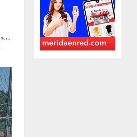
rica,
i