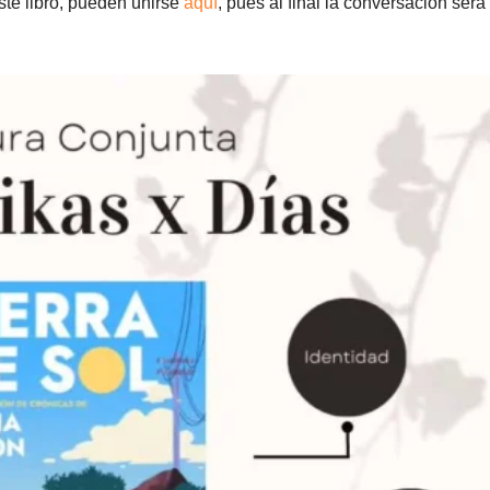
ste libro, pueden unirse
aquí
, pues al final la conversación será