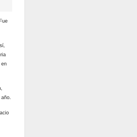
 Fue
sí,
ria
 en
h,
 año.
pacio