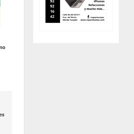
 no
n
es