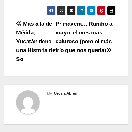
Navegación
Más allá de
Primavera… Rumbo a
Mérida,
mayo, el mes más
de
Yucatán tiene
caluroso (pero el más
entradas
una Historia de
frío que nos queda)
Sol
By
Cecilia Abreu