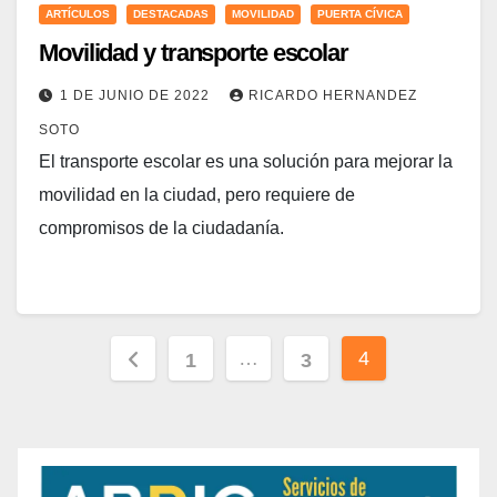
ARTÍCULOS
DESTACADAS
MOVILIDAD
PUERTA CÍVICA
Movilidad y transporte escolar
1 DE JUNIO DE 2022
RICARDO HERNANDEZ
SOTO
El transporte escolar es una solución para mejorar la
movilidad en la ciudad, pero requiere de
compromisos de la ciudadanía.
Paginación
…
4
1
3
de
entradas