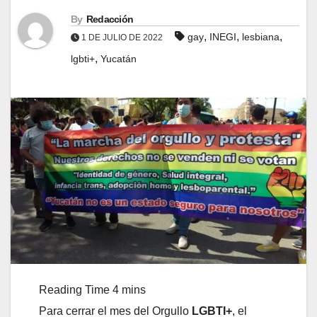
By
Redacción
,
,
,
gay
INEGI
lesbiana
1 DE JULIO DE 2022
,
lgbti+
Yucatán
Para cerrar el mes del Orgullo
LGBTI+
, el