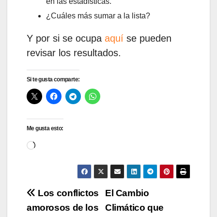
en las estadísticas.
¿Cuáles más sumar a la lista?
Y por si se ocupa
aquí
se pueden
revisar los resultados.
Si te gusta comparte:
Me gusta esto:
Cargando...
Navegación
Los conflictos
El Cambio
amorosos de los
Climático que
de