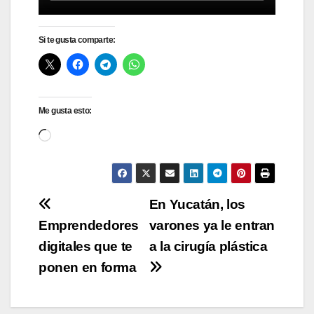
Si te gusta comparte:
Me gusta esto:
Cargando...
Navegación
En Yucatán, los
Emprendedores
varones ya le entran
de
digitales que te
a la cirugía plástica
entradas
ponen en forma