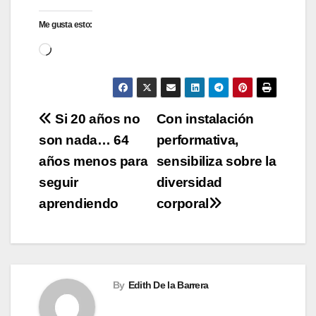
Me gusta esto:
Cargando...
Navegación
Si 20 años no
Con instalación
son nada… 64
performativa,
de
años menos para
sensibiliza sobre la
entradas
seguir
diversidad
aprendiendo
corporal
By
Edith De la Barrera