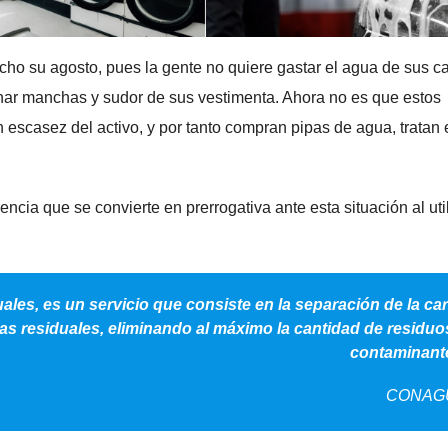
echo su agosto, pues la gente no quiere gastar el agua de sus c
minar manchas y sudor de sus vestimenta. Ahora no es que estos
 escasez del activo, y por tanto compran pipas de agua, tratan 
encia que se convierte en prerrogativa ante esta situación al uti
ales, es un servicio que consiste en la separación de la ca
as residuales, eliminando al máximo la cantidad de residuo
contaminant
CONAG