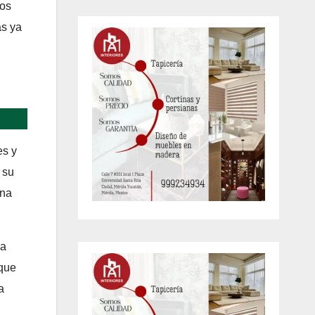
dos
as ya
es y
 su
ina
la
 que
a