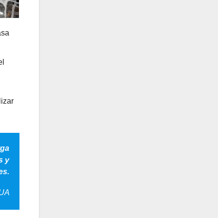
asa
el
lizar
rga
s y
es.
UA