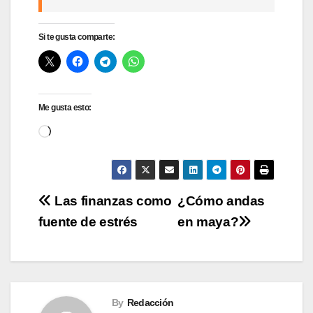
Si te gusta comparte:
Me gusta esto:
Cargando...
Navegación
Las finanzas como
¿Cómo andas
fuente de estrés
en maya?
de
entradas
By
Redacción