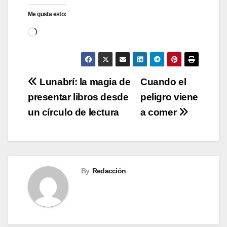
Me gusta esto:
Cargando...
Navegación
Lunabrí: la magia de
Cuando el
presentar libros desde
peligro viene
de
un círculo de lectura
a comer
entradas
By
Redacción