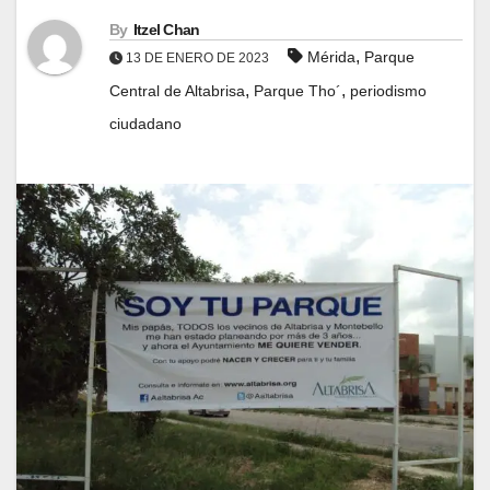
By
Itzel Chan
,
Mérida
Parque
13 DE ENERO DE 2023
,
,
Central de Altabrisa
Parque Tho´
periodismo
ciudadano