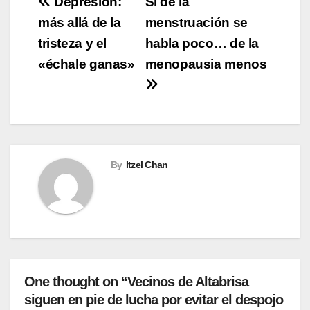
Navegación
Depresión:
Si de la
más allá de la
menstruación se
de
tristeza y el
habla poco… de la
entradas
«échale ganas»
menopausia menos
By
Itzel Chan
One thought on “Vecinos de Altabrisa
siguen en pie de lucha por evitar el despojo