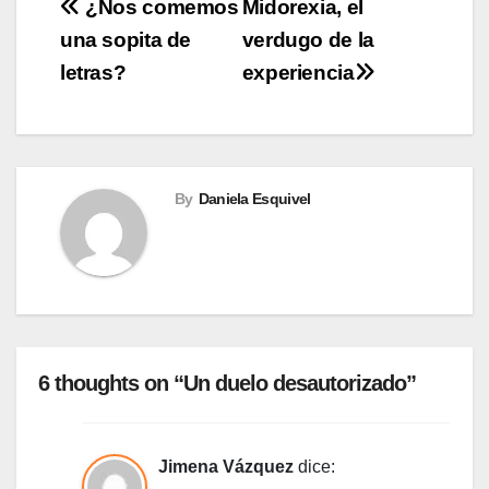
Navegación
¿Nos comemos
Midorexia, el
una sopita de
verdugo de la
de
letras?
experiencia
entradas
By
Daniela Esquivel
6 thoughts on “Un duelo desautorizado”
Jimena Vázquez
dice: