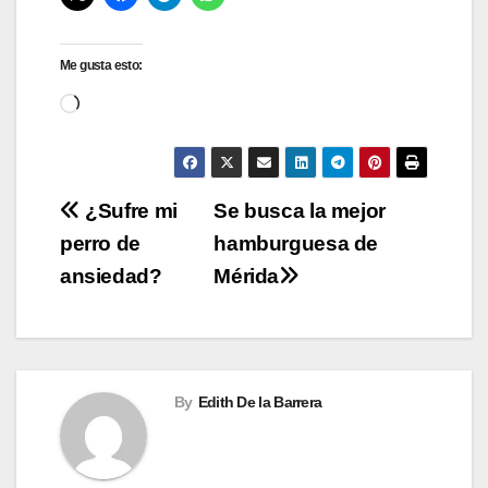
Me gusta esto:
Cargando...
Navegación
¿Sufre mi
Se busca la mejor
perro de
hamburguesa de
de
ansiedad?
Mérida
entradas
By
Edith De la Barrera