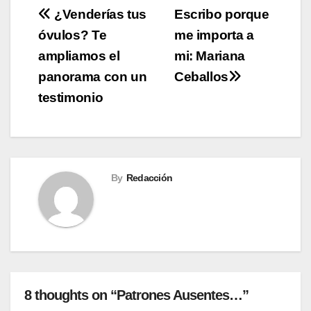
Navegación
¿Venderías tus
Escribo porque
óvulos? Te
me importa a
de
ampliamos el
mi: Mariana
entradas
panorama con un
Ceballos
testimonio
By
Redacción
8 thoughts on “Patrones Ausentes…”