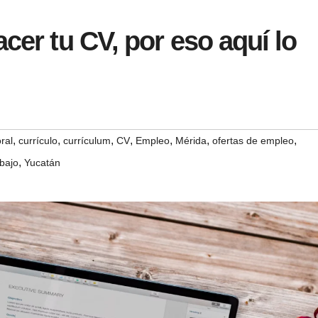
cer tu CV, por eso aquí lo
,
,
,
,
,
,
,
ral
currículo
currículum
CV
Empleo
Mérida
ofertas de empleo
,
abajo
Yucatán