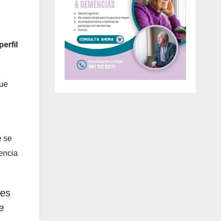
perfil
ue
e se
gencia
tes
e