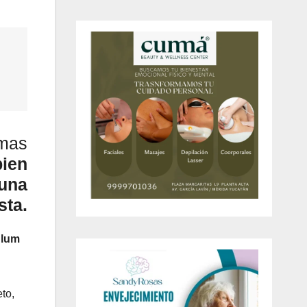
emas
bien
 una
sta.
ulum
to,