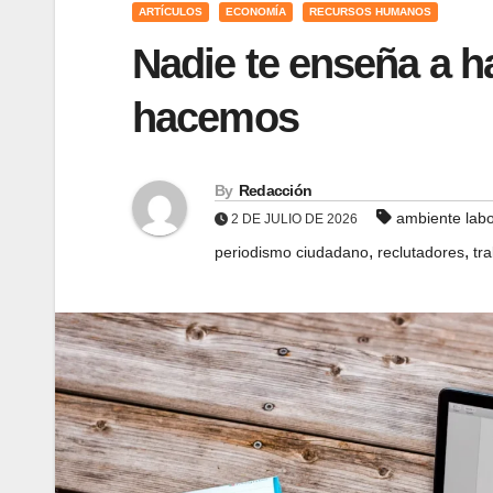
ARTÍCULOS
ECONOMÍA
RECURSOS HUMANOS
Nadie te enseña a ha
hacemos
By
Redacción
ambiente labo
2 DE JULIO DE 2026
,
,
periodismo ciudadano
reclutadores
tr