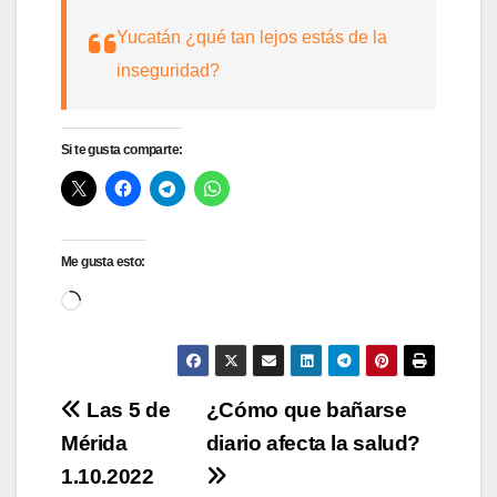
Yucatán ¿qué tan lejos estás de la
inseguridad?
Si te gusta comparte:
Me gusta esto:
Cargando...
Navegación
Las 5 de
¿Cómo que bañarse
Mérida
diario afecta la salud?
de
1.10.2022