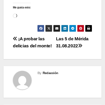
Me gusta esto:
Cargando...
Navegación
¡A probar las
Las 5 de Mérida
delicias del monte!
31.08.2022
de
entradas
By
Redacción