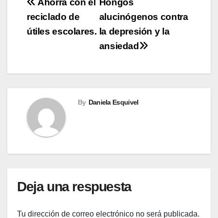
Navegación
Ahorra con el
Hongos
reciclado de
alucinógenos contra
de
útiles escolares.
la depresión y la
entradas
ansiedad
By
Daniela Esquivel
Deja una respuesta
Tu dirección de correo electrónico no será publicada.