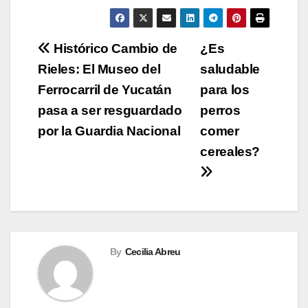
Navegación
Histórico Cambio de
¿Es
Rieles: El Museo del
saludable
de
Ferrocarril de Yucatán
para los
entradas
pasa a ser resguardado
perros
por la Guardia Nacional
comer
cereales?
By
Cecilia Abreu