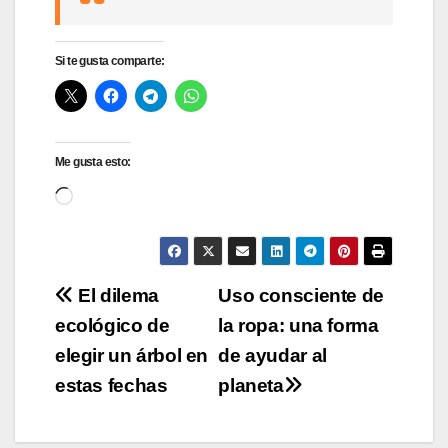
Si te gusta comparte:
Me gusta esto:
Cargando...
Navegación
El dilema
Uso consciente de
ecológico de
la ropa: una forma
de
elegir un árbol en
de ayudar al
entradas
estas fechas
planeta