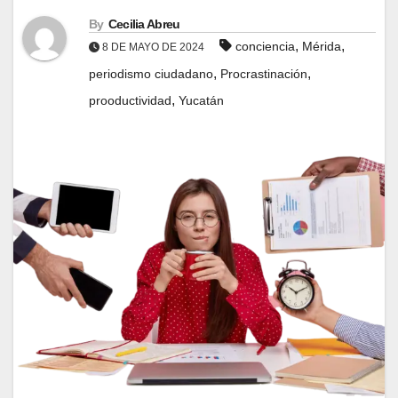
By
Cecilia Abreu
,
,
conciencia
Mérida
8 DE MAYO DE 2024
,
,
periodismo ciudadano
Procrastinación
,
prooductividad
Yucatán