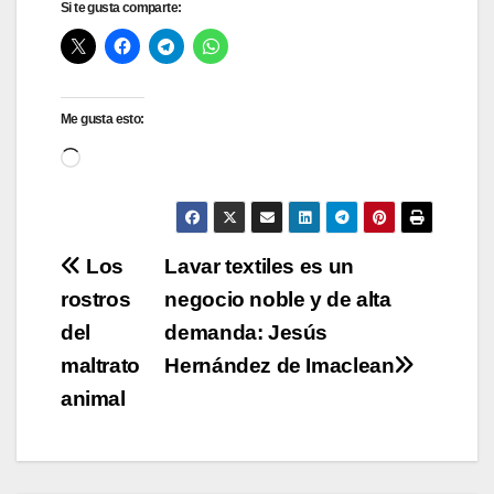
Si te gusta comparte:
Me gusta esto:
Cargando...
Navegación
Los
Lavar textiles es un
rostros
negocio noble y de alta
de
del
demanda: Jesús
entradas
maltrato
Hernández de Imaclean
animal