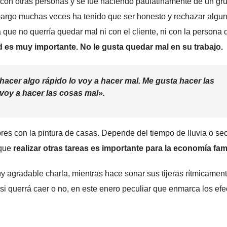
 con otras personas y se fue haciendo paulatinamente de un gr
bargo muchas veces ha tenido que ser honesto y rechazar algu
 que no querría quedar mal ni con el cliente, ni con la persona 
 es muy importante. No le gusta quedar mal en su trabajo.
hacer algo rápido lo voy a hacer mal. Me gusta hacer las
voy a hacer las cosas mal».
es con la pintura de casas. Depende del tiempo de lluvia o se
 que
realizar otras tareas es importante para la economía fami
y agradable charla, mientras hace sonar sus tijeras rítmicamen
si querrá caer o no, en este enero peculiar que enmarca los efe