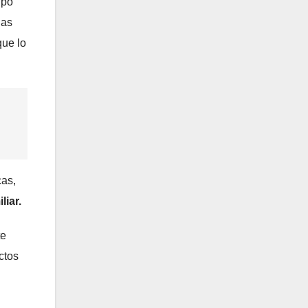
upo
nas
que lo
cas,
liar.
te
ctos