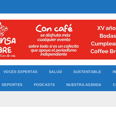
VOCES EXPERTAS
SALUD
SUSTENTABLE
I
DEPORTES
PODCASTS
NUESTRA AGENDA
C