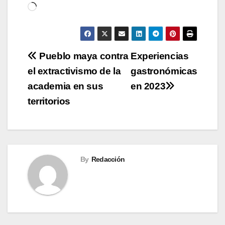
Cargando...
Navegación
Pueblo maya contra
Experiencias
el extractivismo de la
gastronómicas
de
academia en sus
en 2023
entradas
territorios
By
Redacción