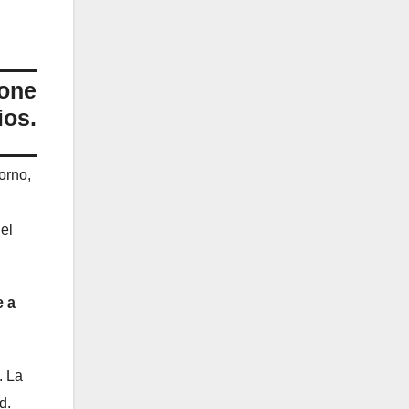
ione
ios.
orno,
 el
e a
. La
d.