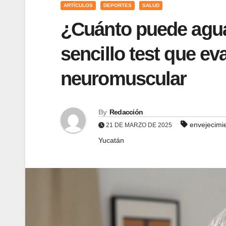
ARTÍCULOS
DEPORTES
SALUD
¿Cuánto puede agua
sencillo test que e
neuromuscular
By
Redacción
envejecimi
21 DE MARZO DE 2025
Yucatán