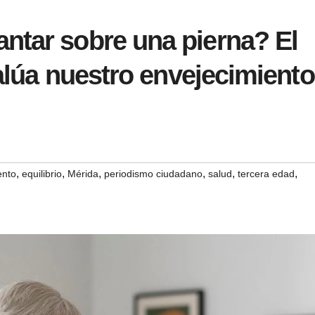
ntar sobre una pierna? El
valúa nuestro envejecimiento
,
,
,
,
,
,
ento
equilibrio
Mérida
periodismo ciudadano
salud
tercera edad