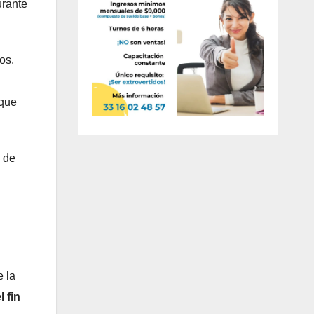
urante
os.
 que
 de
e la
 fin