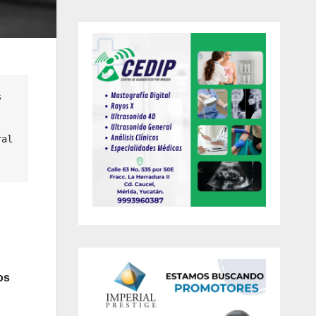
 
al 
os