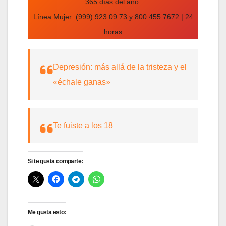
365 días del año.
Línea Mujer: (999) 923 09 73 y 800 455 7672 | 24
horas
Depresión: más allá de la tristeza y el
«échale ganas»
Te fuiste a los 18
Si te gusta comparte:
Me gusta esto: