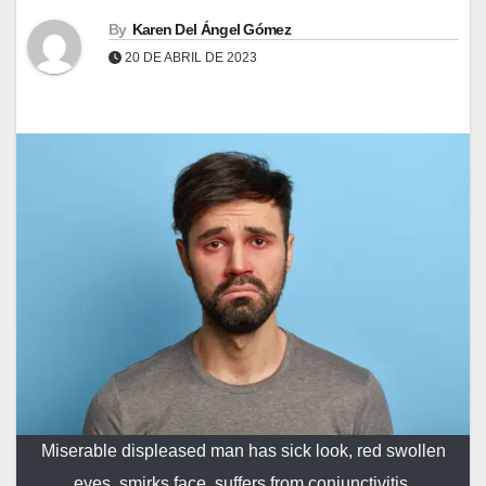
By
Karen Del Ángel Gómez
20 DE ABRIL DE 2023
Miserable displeased man has sick look, red swollen
eyes, smirks face, suffers from conjunctivitis,