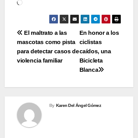
Cargando...
Navegación
El maltrato a las
En honor a los
mascotas como pista
ciclistas
de
para detectar casos de
caídos, una
entradas
violencia familiar
Bicicleta
Blanca
By
Karen Del Ángel Gómez