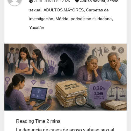
,
Abuso sexual
acoso
21 DE JUNIO DE 2026
,
,
sexual
ADULTOS MAYORES
Carpetas de
,
,
,
investigación
Mérida
periodismo ciudadano
Yucatán
La denuncia de casos de acoso y abuso sexual