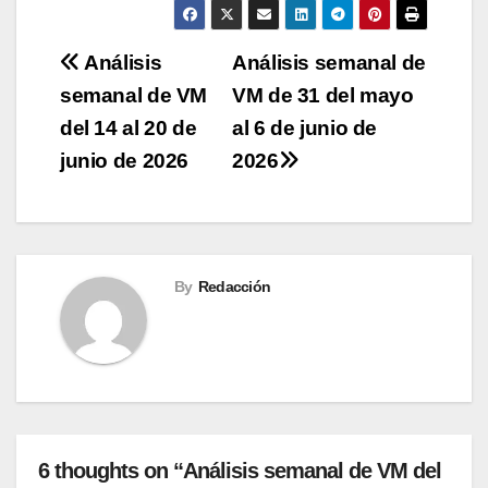
Navegación
Análisis
Análisis semanal de
semanal de VM
VM de 31 del mayo
de
del 14 al 20 de
al 6 de junio de
entradas
junio de 2026
2026
By
Redacción
6 thoughts on “Análisis semanal de VM del