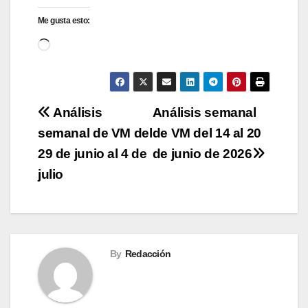
Me gusta esto:
Cargando...
Navegación
Análisis
Análisis semanal
semanal de VM del
de VM del 14 al 20
de
29 de junio al 4 de
de junio de 2026
entradas
julio
By
Redacción