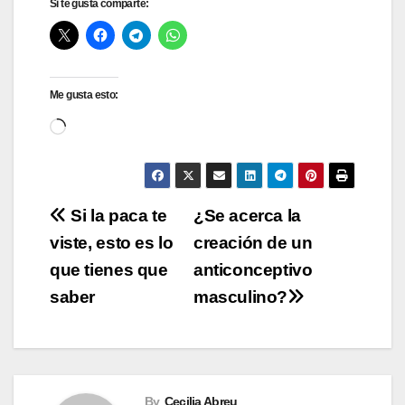
Si te gusta comparte:
Me gusta esto:
Cargando...
Navegación
Si la paca te
¿Se acerca la
viste, esto es lo
creación de un
de
que tienes que
anticonceptivo
entradas
saber
masculino?
By
Cecilia Abreu