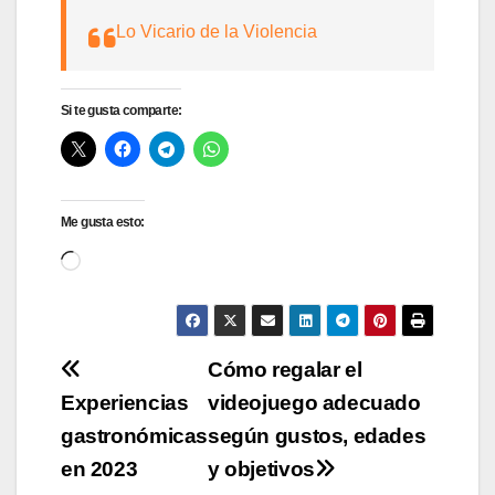
Lo Vicario de la Violencia
Si te gusta comparte:
Me gusta esto:
Cargando...
Navegación
Cómo regalar el
Experiencias
videojuego adecuado
de
gastronómicas
según gustos, edades
entradas
en 2023
y objetivos