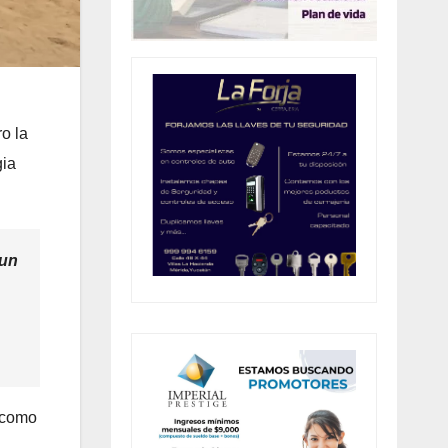
o la
gia
 un
a como