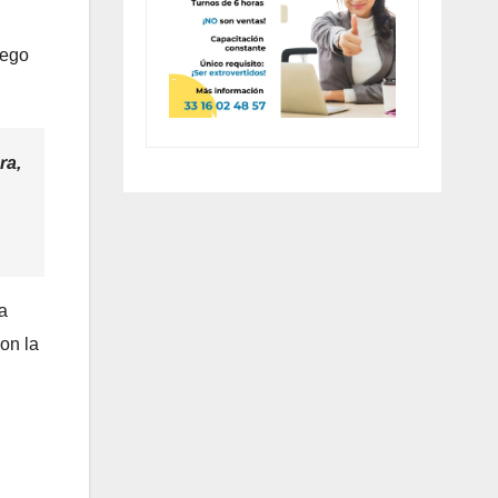
uego
ra,
a
on la