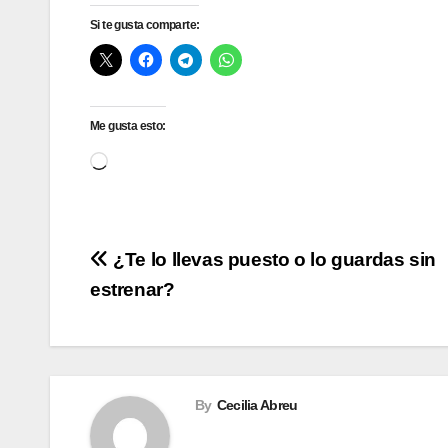
Si te gusta comparte:
Me gusta esto:
Cargando...
Navegación
¿Te lo llevas puesto o lo guardas sin
estrenar?
de
entradas
By
Cecilia Abreu