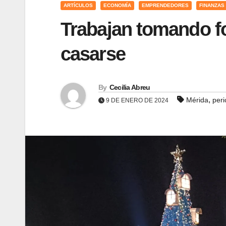
ARTÍCULOS
ECONOMÍA
EMPRENDEDORES
FINANZAS
Trabajan tomando fo
casarse
By
Cecilia Abreu
,
Mérida
per
9 DE ENERO DE 2024