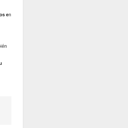
os e
n
bién
u