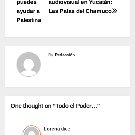
puedes
audiovisual en Yucatán:
entradas
ayudar a
Las Patas del Chamuco
Palestina
By
Redacción
One thought on “Todo el Poder…”
Lorena
dice: