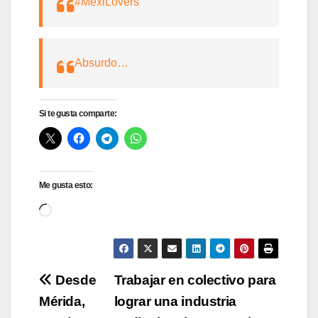
#MexiLovers
Absurdo…
Si te gusta comparte:
Me gusta esto:
Cargando...
Navegación
Desde
Trabajar en colectivo para
Mérida,
lograr una industria
de