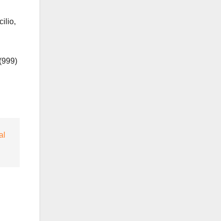
ilio,
(999)
al