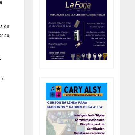
e
os en
ar su
F
 y