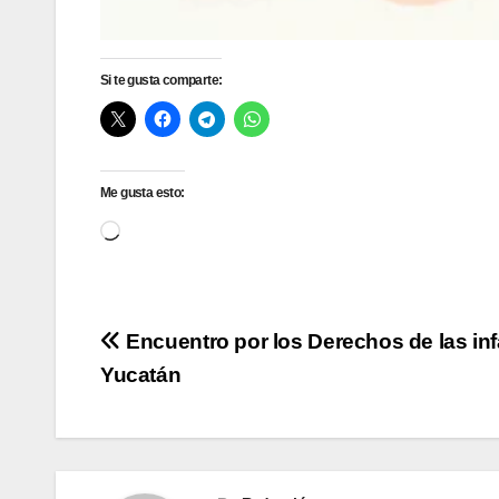
Si te gusta comparte:
Me gusta esto:
Cargando...
Navegación
Encuentro por los Derechos de las in
Yucatán
de
entradas