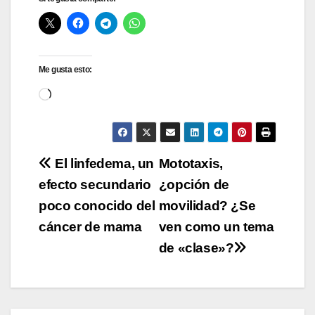
Me gusta esto:
Cargando...
Navegación
El linfedema, un
Mototaxis,
efecto secundario
¿opción de
de
poco conocido del
movilidad? ¿Se
entradas
cáncer de mama
ven como un tema
de «clase»?