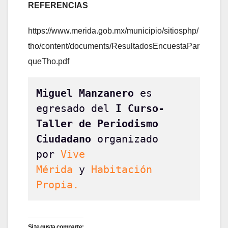
REFERENCIAS
https://www.merida.gob.mx/municipio/sitiosphp/
tho/content/documents/ResultadosEncuestaPar
queTho.pdf
Miguel Manzanero
 es 
egresado del
 I Curso-
Taller de Periodismo 
Ciudadano 
organizado 
por 
Vive 
Mérida 
y 
Habitación 
Propia.
Si te gusta comparte: