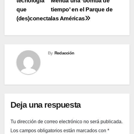
tecnología
Mérida una ‘bomba de
de
que
tiempo’ en el Parque de
entradas
(des)conecta
las Américas
By
Redacción
Deja una respuesta
Tu dirección de correo electrónico no será publicada.
Los campos obligatorios están marcados con
*