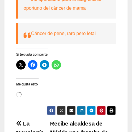
oportuno del cáncer de mama
Cáncer de pene, raro pero letal
Si te gusta comparte:
Me gusta esto:
Cargando...
Navegación
La
Recibe alcaldesa de