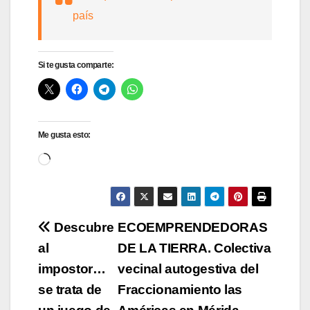
país
Si te gusta comparte:
Me gusta esto:
Cargando...
Navegación
Descubre
ECOEMPRENDEDORAS
al
DE LA TIERRA. Colectiva
de
impostor…
vecinal autogestiva del
entradas
se trata de
Fraccionamiento las