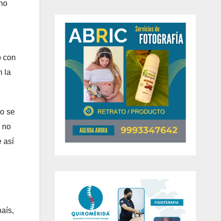
cho
o con
n la
no se
o no
 así
aís,