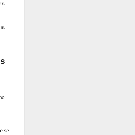
ara
una
os
umo
ue se