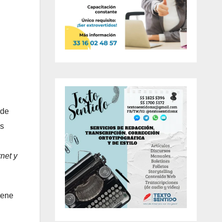
 de
os
net y
iene