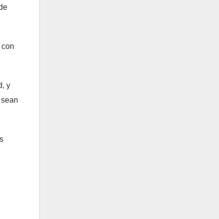
 de
 con
, y
, sean
s