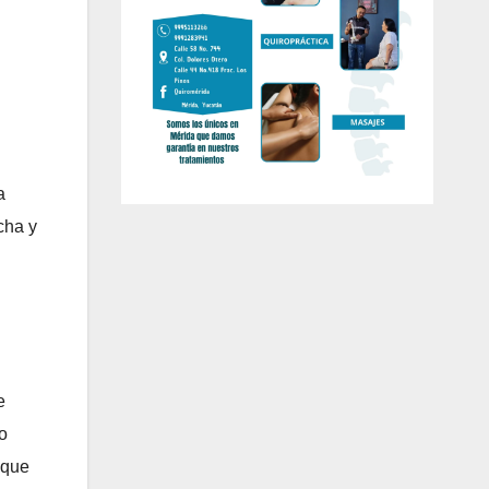
a
cha y
e
zo
 que