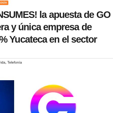
LOGÍA
SUMES! la apuesta de GO
a y única empresa de
0% Yucateca en el sector
,
ida
Telefonía