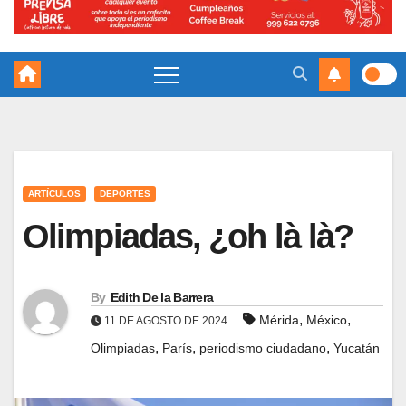
ARTÍCULOS
DEPORTES
Olimpiadas, ¿oh là là?
By
Edith De la Barrera
,
,
Mérida
México
11 DE AGOSTO DE 2024
,
,
,
Olimpiadas
París
periodismo ciudadano
Yucatán