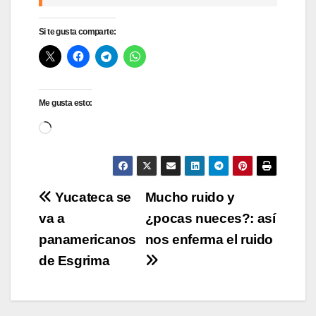
Si te gusta comparte:
Me gusta esto:
Cargando...
Navegación
Yucateca se
Mucho ruido y
va a
¿pocas nueces?: así
de
panamericanos
nos enferma el ruido
entradas
de Esgrima