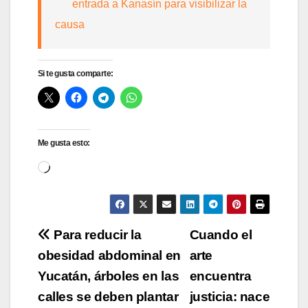
entrada a Kanasín para visibilizar la
causa
Si te gusta comparte:
Me gusta esto:
Cargando...
Navegación
Para reducir la
Cuando el
obesidad abdominal en
arte
de
Yucatán, árboles en las
encuentra
entradas
calles se deben plantar
justicia: nace