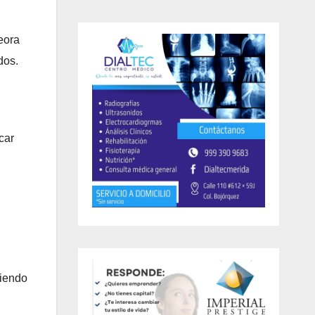
eora
dos.
car
siendo