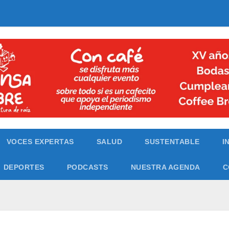
VOCES EXPERTAS
SALUD
SUSTENTABLE
I
DEPORTES
PODCASTS
NUESTRA AGENDA
C