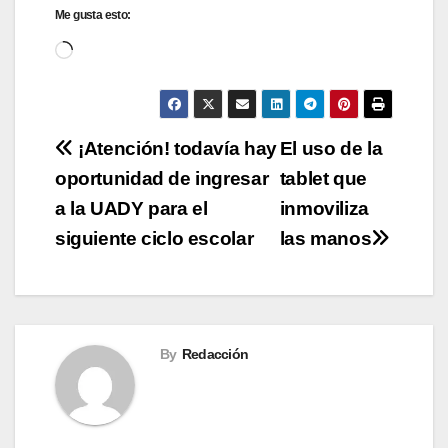
Me gusta esto:
Cargando...
Navegación
¡Atención! todavía hay
El uso de la
oportunidad de ingresar
tablet que
de
a la UADY para el
inmoviliza
entradas
siguiente ciclo escolar
las manos
By
Redacción