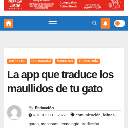
ARTÍCULOS
DESTACADAS
MASCOTAS
TECNOLOGÍA
La app que traduce los
maullidos de tu gato
By
Redacción
,
,
comunicación
felinos
6 DE JULIO DE 2022
,
,
,
gatos
mascotas
tecnología
tradicción