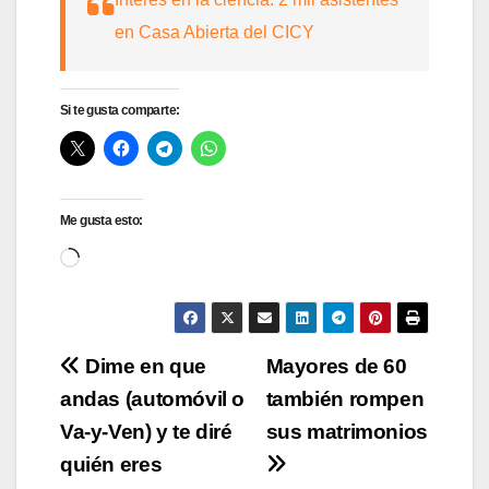
en Casa Abierta del CICY
Si te gusta comparte:
Me gusta esto:
Cargando...
Navegación
Dime en que
Mayores de 60
andas (automóvil o
también rompen
de
Va-y-Ven) y te diré
sus matrimonios
entradas
quién eres