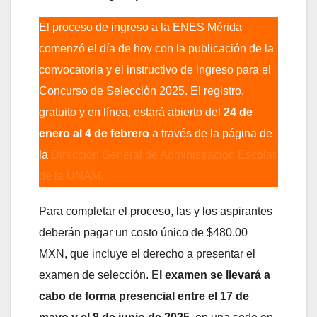
El proceso de ingreso a la ENES Mérida
comenzó el día de hoy con la publicación de la
convocatoria y el instructivo de ingreso para el
Concurso de Selección 2025. El registro,
gratuito y en línea, estará abierto del
24 de
enero al 4 de febrero
a través de la página de
la
Dirección General de Administración Escolar
de la UNAM.
Para completar el proceso, las y los aspirantes
deberán pagar un costo único de $480.00
MXN, que incluye el derecho a presentar el
examen de selección. E
l examen se llevará a
cabo de forma presencial entre el 17 de