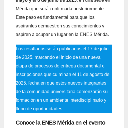
mayo y el 8 de junio de 2025,
en una sede en
Mérida que será confirmada posteriormente.
Este paso es fundamental para que los
aspirantes demuestren sus conocimientos y
aspiren a ocupar un lugar en la ENES Mérida.
Los resultados serán publicados el 17 de julio
de 2025, marcando el inicio de una nueva
etapa de procesos de entrega documental e
inscripciones que culminan el 11 de agosto de
2025, fecha en que estos nuevos integrantes
de la comunidad universitaria comenzarán su
formación en un ambiente interdisciplinario y
lleno de oportunidades.
Conoce la ENES Mérida en el evento