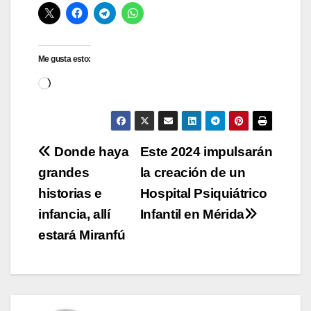
Me gusta esto:
Cargando...
Navegación
Donde haya
Este 2024 impulsarán
grandes
la creación de un
de
historias e
Hospital Psiquiátrico
entradas
infancia, allí
Infantil en Mérida
estará Miranfú