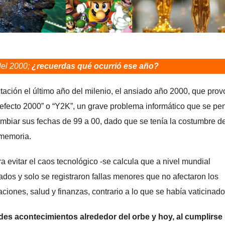
del 2000;
¿recuerdas qué ocurrió ese año?
ación el último año del milenio, el ansiado año 2000, que pro
“efecto 2000” o “Y2K”, un grave problema informático que se p
mbiar sus fechas de 99 a 00, dado que se tenía la costumbre d
 memoria.
a evitar el caos tecnológico -se calcula que a nivel mundial
ados y solo se registraron fallas menores que no afectaron los
aciones, salud y finanzas, contrario a lo que se había vaticinad
des acontecimientos alrededor del orbe y hoy, al cumplirse