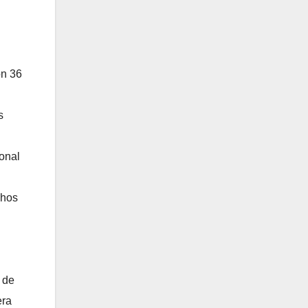
on 36
s
onal
chos
 de
era