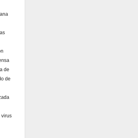
cana
las
on
pensa
ra de
do de
izada
 virus