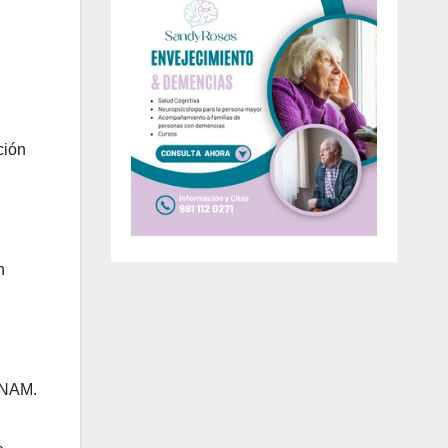
ción
n
 UNAM.