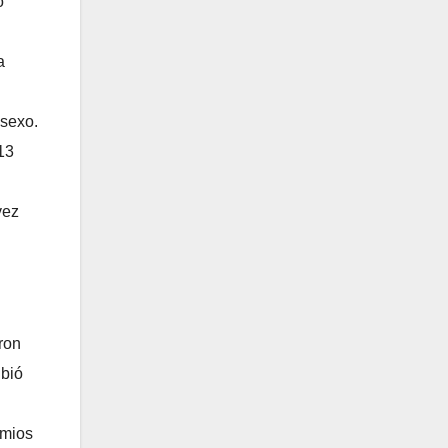
o
a
 sexo.
13
vez
aron
ibió
emios