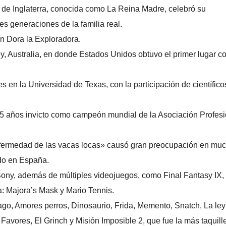
II de Inglaterra, conocida como La Reina Madre, celebró su
 generaciones de la familia real.
ón Dora la Exploradora.
y, Australia, en donde Estados Unidos obtuvo el primer lugar c
s en la Universidad de Texas, con la participación de científico
 15 años invicto como campeón mundial de la Asociación Profesi
nfermedad de las vacas locas» causó gran preocupación en mu
ado en España.
 Sony, además de múltiples videojuegos, como Final Fantasy IX,
a: Majora’s Mask y Mario Tennis.
ago, Amores perros, Dinosaurio, Frida, Memento, Snatch, La ley
avores, El Grinch y Misión Imposible 2, que fue la más taquill