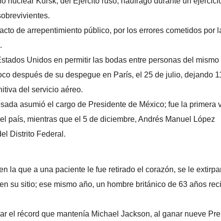
 nuclear Kursk, del Ejército ruso, naufragó durante un ejercici
sobrevivientes.
acto de arrepentimiento público, por los errores cometidos por l
.
 Estados Unidos en permitir las bodas entre personas del mismo
oco después de su despegue en París, el 25 de julio, dejando 1
initiva del servicio aéreo.
sada asumió el cargo de Presidente de México; fue la primera 
 el país, mientras que el 5 de diciembre, Andrés Manuel López
el Distrito Federal.
n la que a una paciente le fue retirado el corazón, se le extirp
 en su sitio; ese mismo año, un hombre británico de 63 años rec
lar el récord que mantenía Michael Jackson, al ganar nueve Pr