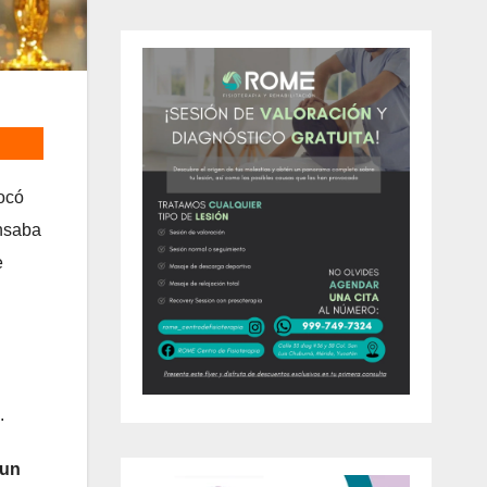
vocó
ensaba
e
o.
 un