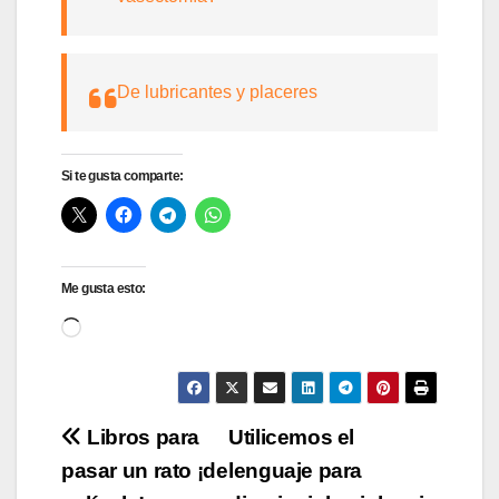
De lubricantes y placeres
Si te gusta comparte:
Me gusta esto:
Cargando...
Navegación
Libros para
Utilicemos el
pasar un rato ¡de
lenguaje para
de