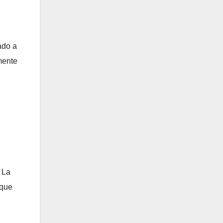
ado a
mente
 La
 que