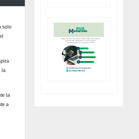
o solo
el
spira
 la
te la
te a