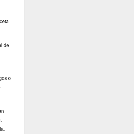
ceta
al de
gos o
e
an
,
da.