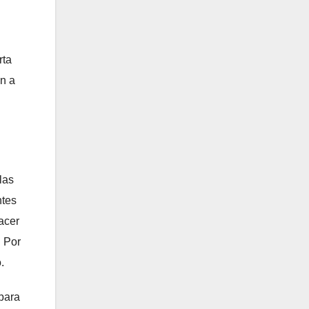
rta
an a
las
ntes
acer
. Por
.
para