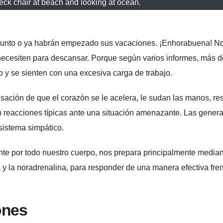
ck chair at beach and looking at ocean.
a punto o ya habrán empezado sus vacaciones. ¡Enhorabuena! N
necesiten para descansar. Porque según varios informes, más d
y se sienten con una excesiva carga de trabajo.
sación de que el corazón se le acelera, le sudan las manos, re
on reacciones típicas ante una situación amenazante. Las genera
sistema simpático.
te por todo nuestro cuerpo, nos prepara principalmente median
 y la noradrenalina, para responder de una manera efectiva fren
ones